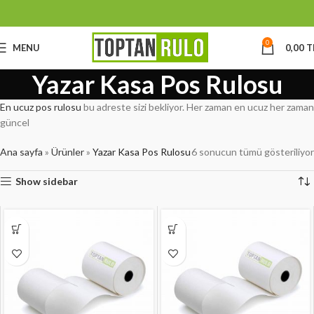
0
MENU
0,00
T
Yazar Kasa Pos Rulosu
En ucuz pos rulosu
bu adreste sizi bekliyor. Her zaman en ucuz her zaman
güncel
Ana sayfa
»
Ürünler
»
Yazar Kasa Pos Rulosu
6 sonucun tümü gösteriliyor
Show sidebar