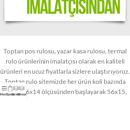
Toptan pos rulosu,
yazar kasa rulosu, termal
rulo ürünlerinin imalatçısı olarak en kaliteli
ürünleri en ucuz fiyatlarla sizlere ulaştırıyoruz.
Toptan rulo sitemizde her ürün koli bazında
satılır.
56x14 ölçüsünden başlayarak 56x15,
Menu
Tümü
56 mm
80 mm
56x16 ve diğer tüm ölçülerde pos rulosu.
80x30 ölçüsünden başlayarak 80x40, 80x50
ve diğer ölçülerde yazarkasa rulosu. 58x30