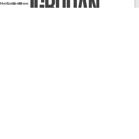
Menu
Tümü
56 mm
80 mm
Toptan pos rulosu,
yazar kasa rulosu, termal
rulo ürünlerinin imalatçısı olarak en kaliteli
ürünleri en ucuz fiyatlarla sizlere ulaştırıyoruz.
Toptan rulo sitemizde her ürün koli bazında
satılır.
56x14 ölçüsünden başlayarak 56x15,
56x16 ve diğer tüm ölçülerde pos rulosu.