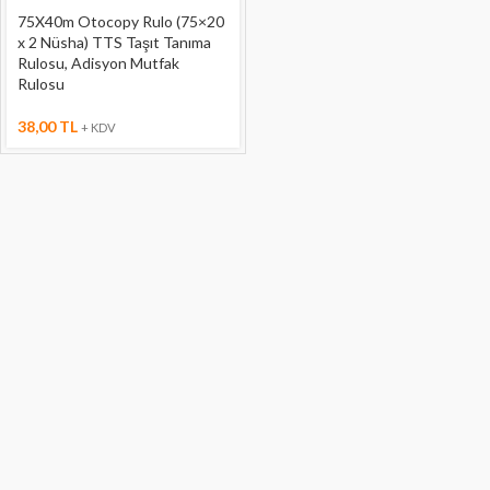
75X40m Otocopy Rulo (75×20
x 2 Nüsha) TTS Taşıt Tanıma
Rulosu, Adisyon Mutfak
Rulosu
38,00
TL
+ KDV