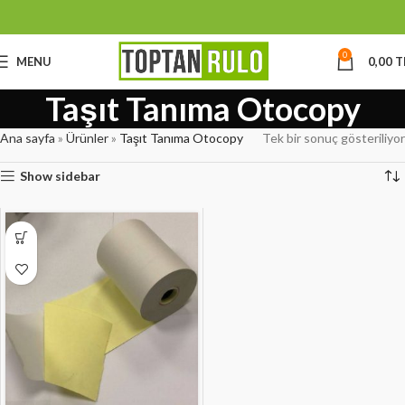
0
MENU
0,00
T
Taşıt Tanıma Otocopy
Ana sayfa
»
Ürünler
»
Taşıt Tanıma Otocopy
Tek bir sonuç gösteriliyor
Show sidebar