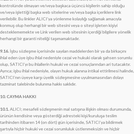
kontrolünde olmayan ve/veya başkaca üçüncü kişilerin sahip olduğu
ve/veya işlettiği başka web sitelerine ve/veya başka içeriklere link
verilebilir. Bu linkler ALICI’ya yönlenme kolaylığı sağlamak amacıyla
konmuş olup herhangi bir web sitesini veya o siteyi işleten kişiyi
desteklememekte ve Link verilen web sitesinin içerdiği bilgilere yönelik
herhangi bir garanti niteliği taşımamaktadır.
9.16.
İşbu sözleşme içerisinde sayılan maddelerden bir ya da birkaçını
ihlal eden üye işbu ihlal nedeniyle cezai ve hukuki olarak şahsen sorumlu
olup, SATICI’yı bu ihlallerin hukuki ve cezai sonuçlarından ari tutacaktır.
Ayrıca; işbu ihlal nedeniyle, olayın hukuk alanına intikal ettirilmesi halinde,
SATICI’nın üyeye karşı üyelik sözleşmesine uyulmamasından dolayı
tazminat talebinde bulunma hakkı saklıdır.
10. CAYMA HAKKI
10.1.
ALICI; mesafeli sözleşmenin mal satışına ilişkin olması durumunda,
ürünün kendisine veya gösterdiği adresteki kişi/kuruluşa teslim
tarihinden itibaren 14 (on dört) gün içerisinde, SATICI’ya bildirmek
şartıyla hiçbir hukuki ve cezai sorumluluk üstlenmeksizin ve hiçbir