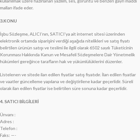
kullanılmak üzere hazırlanan yazılım, ses, görüntü ve benzeri gayri maddi
malları ifade eder.
3.KONU
İşbu Sözleşme, ALICI’nın, SATICI’ya ait internet sitesi üzerinden
elektronik ortamda siparişini verdiği aşağıda nitelikleri ve satış fiyatı
belirtilen ürünün satışı ve teslimi ile ilgili olarak 6502 sayılı Tüketicinin
Korunması Hakkında Kanun ve Mesafeli Sözleşmelere Dair Yönetmelik
hükümleri gereğince tarafların hak ve yükümlülüklerini düzenler.
Listelenen ve sitede ilan edilen fiyatlar satış fiyatıdır. İlan edilen fiyatlar
ve vaatler güncelleme yapılana ve değiştirilene kadar geçerlidir. Süreli
olarak ilan edilen fiyatlar ise belirtilen süre sonuna kadar geçerlidir.
4. SATICI BİLGİLERİ
Ünvanı :
Adres :
Telefon :
Faks: —-