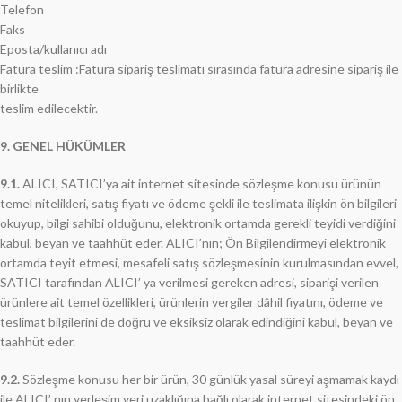
Telefon
Faks
Eposta/kullanıcı adı
Fatura teslim :Fatura sipariş teslimatı sırasında fatura adresine sipariş ile
birlikte
teslim edilecektir.
9. GENEL HÜKÜMLER
9.1.
ALICI, SATICI’ya ait internet sitesinde sözleşme konusu ürünün
temel nitelikleri, satış fiyatı ve ödeme şekli ile teslimata ilişkin ön bilgileri
okuyup, bilgi sahibi olduğunu, elektronik ortamda gerekli teyidi verdiğini
kabul, beyan ve taahhüt eder. ALICI’nın; Ön Bilgilendirmeyi elektronik
ortamda teyit etmesi, mesafeli satış sözleşmesinin kurulmasından evvel,
SATICI tarafından ALICI’ ya verilmesi gereken adresi, siparişi verilen
ürünlere ait temel özellikleri, ürünlerin vergiler dâhil fiyatını, ödeme ve
teslimat bilgilerini de doğru ve eksiksiz olarak edindiğini kabul, beyan ve
taahhüt eder.
9.2.
Sözleşme konusu her bir ürün, 30 günlük yasal süreyi aşmamak kaydı
ile ALICI’ nın yerleşim yeri uzaklığına bağlı olarak internet sitesindeki ön