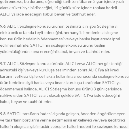
getiremezse, bu durumu, öğrendiği tarihten itibaren 3 gün içinde yazılı
olarak tüketiciye bildireceğini, 14 günlük süre içinde toplam bedeli
ALICI’ya iade edeceğini kabul, beyan ve taahhüt eder.
9.6.
ALICI, Sözleşme konusu ürünün teslimatı için işbu Sözleşme’yi
elektronik ortamda teyit edeceğini, herhangi bir nedenle sözleşme
konusu ürün bedelinin ödenmemesi ve/veya banka kayıtlarında iptal
edilmesi halinde, SATICI’nın sözleşme konusu ürünü teslim
yükümlülüğünün sona ereceğini kabul, beyan ve taahhüt eder.
9.7.
ALICI, Sözleşme konusu ürünün ALICI veya ALICI’nın gösterdiği
adresteki kişi ve/veya kuruluşa tesliminden sonra ALICI’ya ait kredi
kartının yetkisiz kişilerce haksız kullanılması sonucunda sözleşme konusu
ürün bedelinin ilgili banka veya finans kuruluşu tarafından SATICI’ya
ödenmemesi halinde, ALICI Sözleşme konusu ürünü 3 gün içerisinde
nakliye gideri SATICI’ya ait olacak şekilde SATICI’ya iade edeceğini
kabul, beyan ve taahhüt eder.
9.8.
SATICI, tarafların iradesi dışında gelişen, önceden öngörülemeyen
ve tarafların borçlarını yerine getirmesini engelleyici ve/veya geciktirici
hallerin oluşması gibi mücbir sebepler halleri nedeni ile sözleşme konusu