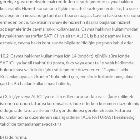
gerekçe göstermeksizin malı reddederek sözleşmeden cayma hakkını
kullanabilir. Hizmet sunumuna ilişkin mesafeli sözleşmelerde ise, bu süre
sözleşmenin imzalandığı tarihten itibaren başlar. Cayma hakkı süresi sona
ermeden önce, tüketicinin onayı ile hizmetin ifasına başlanan hizmet
sözleşmelerinde cayma hakkı kullanılamaz. Cayma hakkının kullanımından
kaynaklanan masraflar SATICI’ ya aittir. ALICI, iş bu sözleşmeyi kabul
etmekle, cayma hakkı konusunda bilgilendirildiğini peşinen kabul eder.
10.2.
Cayma hakkının kullanılması için 14 (ondört) günlük süre içinde
SATICI’ ya iadeli taahhütlü posta, faks veya eposta ile yazılı bildirimde
bulunulması ve ürünün işbu sözleşmede düzenlenen “Cayma Hakkı
Kullanılamayacak Ürünler” hükümleri çerçevesinde kullanılmamış olması
şarttır. Bu hakkın kullanılması halinde,
a)
3. kişiye veya ALICI’ ya teslim edilen ürünün faturası, (İade edilmek
istenen ürünün faturası kurumsal ise, iade ederken kurumun düzenlemiş
olduğu iade faturası ile birlikte gönderilmesi gerekmektedir. Faturası
kurumlar adına düzenlenen sipariş iadeleri İADE FATURASI kesilmediği
takdirde tamamlanamayacaktır.)
b)
İade formu,