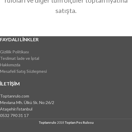
ruloları ve diğer tüm ölçüler toptan fiyatına
satışta.
FAYDALI LINKLER
Gizlilik Politikası
Teslimat İade ve İptal
Hakkımızda
Mesafeli Satış Sözleşmesi
İLETIŞIM
Toptanrulo.com
Mevlana Mh. Ülkü Sk. No:26/2
Ataşehir/İstanbul
0532 790 31 17
Toptanrulo
2018
Toptan Pos Rulosu