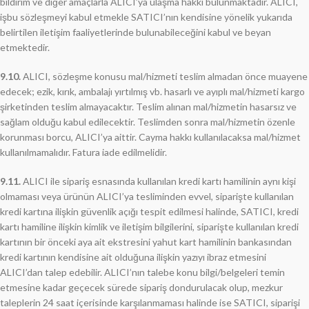
bildirim ve diğer amaçlarla ALICI’ya ulaşma hakkı bulunmaktadır. ALICI,
işbu sözleşmeyi kabul etmekle SATICI’nın kendisine yönelik yukarıda
belirtilen iletişim faaliyetlerinde bulunabileceğini kabul ve beyan
etmektedir.
9.10.
ALICI, sözleşme konusu mal/hizmeti teslim almadan önce muayene
edecek; ezik, kırık, ambalajı yırtılmış vb. hasarlı ve ayıplı mal/hizmeti kargo
şirketinden teslim almayacaktır. Teslim alınan mal/hizmetin hasarsız ve
sağlam olduğu kabul edilecektir. Teslimden sonra mal/hizmetin özenle
korunması borcu, ALICI’ya aittir. Cayma hakkı kullanılacaksa mal/hizmet
kullanılmamalıdır. Fatura iade edilmelidir.
9.11.
ALICI ile sipariş esnasında kullanılan kredi kartı hamilinin aynı kişi
olmaması veya ürünün ALICI’ya tesliminden evvel, siparişte kullanılan
kredi kartına ilişkin güvenlik açığı tespit edilmesi halinde, SATICI, kredi
kartı hamiline ilişkin kimlik ve iletişim bilgilerini, siparişte kullanılan kredi
kartının bir önceki aya ait ekstresini yahut kart hamilinin bankasından
kredi kartının kendisine ait olduğuna ilişkin yazıyı ibraz etmesini
ALICI’dan talep edebilir. ALICI’nın talebe konu bilgi/belgeleri temin
etmesine kadar geçecek sürede sipariş dondurulacak olup, mezkur
taleplerin 24 saat içerisinde karşılanmaması halinde ise SATICI, siparişi