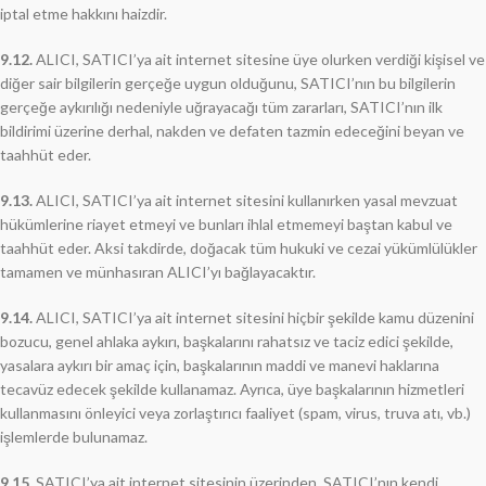
iptal etme hakkını haizdir.
9.12.
ALICI, SATICI’ya ait internet sitesine üye olurken verdiği kişisel ve
diğer sair bilgilerin gerçeğe uygun olduğunu, SATICI’nın bu bilgilerin
gerçeğe aykırılığı nedeniyle uğrayacağı tüm zararları, SATICI’nın ilk
bildirimi üzerine derhal, nakden ve defaten tazmin edeceğini beyan ve
taahhüt eder.
9.13.
ALICI, SATICI’ya ait internet sitesini kullanırken yasal mevzuat
hükümlerine riayet etmeyi ve bunları ihlal etmemeyi baştan kabul ve
taahhüt eder. Aksi takdirde, doğacak tüm hukuki ve cezai yükümlülükler
tamamen ve münhasıran ALICI’yı bağlayacaktır.
9.14.
ALICI, SATICI’ya ait internet sitesini hiçbir şekilde kamu düzenini
bozucu, genel ahlaka aykırı, başkalarını rahatsız ve taciz edici şekilde,
yasalara aykırı bir amaç için, başkalarının maddi ve manevi haklarına
tecavüz edecek şekilde kullanamaz. Ayrıca, üye başkalarının hizmetleri
kullanmasını önleyici veya zorlaştırıcı faaliyet (spam, virus, truva atı, vb.)
işlemlerde bulunamaz.
9.15.
SATICI’ya ait internet sitesinin üzerinden, SATICI’nın kendi