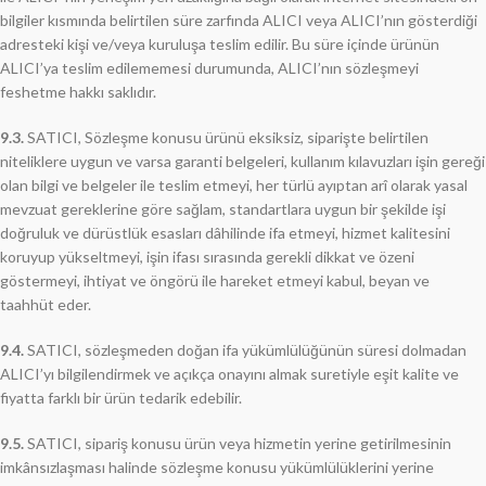
bilgiler kısmında belirtilen süre zarfında ALICI veya ALICI’nın gösterdiği
adresteki kişi ve/veya kuruluşa teslim edilir. Bu süre içinde ürünün
ALICI’ya teslim edilememesi durumunda, ALICI’nın sözleşmeyi
feshetme hakkı saklıdır.
9.3.
SATICI, Sözleşme konusu ürünü eksiksiz, siparişte belirtilen
niteliklere uygun ve varsa garanti belgeleri, kullanım kılavuzları işin gereği
olan bilgi ve belgeler ile teslim etmeyi, her türlü ayıptan arî olarak yasal
mevzuat gereklerine göre sağlam, standartlara uygun bir şekilde işi
doğruluk ve dürüstlük esasları dâhilinde ifa etmeyi, hizmet kalitesini
koruyup yükseltmeyi, işin ifası sırasında gerekli dikkat ve özeni
göstermeyi, ihtiyat ve öngörü ile hareket etmeyi kabul, beyan ve
taahhüt eder.
9.4.
SATICI, sözleşmeden doğan ifa yükümlülüğünün süresi dolmadan
ALICI’yı bilgilendirmek ve açıkça onayını almak suretiyle eşit kalite ve
fiyatta farklı bir ürün tedarik edebilir.
9.5.
SATICI, sipariş konusu ürün veya hizmetin yerine getirilmesinin
imkânsızlaşması halinde sözleşme konusu yükümlülüklerini yerine