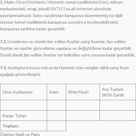
1.
Malın /Ürün/Ürünlerin/ Hizmetin temel özelliklerini (türü, miktarı,
marka/modeli, rengi, adedi) SATICI’ya ait internet sitesinde
yayınlanmaktadır. Satıcı tarafından kampanya düzenlenmiş ise ilgili
ürünün temel özelliklerini kampanya süresince inceleyebilirsiniz.
Kampanya tarihine kadar geçerlidir.
7.2.
Listelenen ve sitede ilan edilen fiyatlar satış fiyatıdır. İlan edilen
fiyatlar ve vaatler güncelleme yapılana ve değiştirilene kadar geçerlidir.
Süreli olarak ilan edilen fiyatlar ise belirtilen süre sonuna kadar geçerlidir.
7.3.
Sözleşme konusu mal ya da hizmetin tüm vergiler dâhil satış fiyatı
aşağıda gösterilmiştir.
Ara Toplam
Ürün Açıklaması
Adet
Birim Fiyatı
(KDV Dahil)
Kargo Tutarı
Toplam :
Ödeme Şekli ve Planı