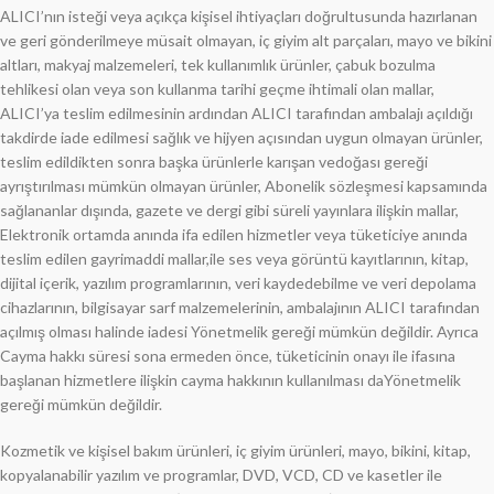
ALICI’nın isteği veya açıkça kişisel ihtiyaçları doğrultusunda hazırlanan
ve geri gönderilmeye müsait olmayan, iç giyim alt parçaları, mayo ve bikini
altları, makyaj malzemeleri, tek kullanımlık ürünler, çabuk bozulma
tehlikesi olan veya son kullanma tarihi geçme ihtimali olan mallar,
ALICI’ya teslim edilmesinin ardından ALICI tarafından ambalajı açıldığı
takdirde iade edilmesi sağlık ve hijyen açısından uygun olmayan ürünler,
teslim edildikten sonra başka ürünlerle karışan vedoğası gereği
ayrıştırılması mümkün olmayan ürünler, Abonelik sözleşmesi kapsamında
sağlananlar dışında, gazete ve dergi gibi süreli yayınlara ilişkin mallar,
Elektronik ortamda anında ifa edilen hizmetler veya tüketiciye anında
teslim edilen gayrimaddi mallar,ile ses veya görüntü kayıtlarının, kitap,
dijital içerik, yazılım programlarının, veri kaydedebilme ve veri depolama
cihazlarının, bilgisayar sarf malzemelerinin, ambalajının ALICI tarafından
açılmış olması halinde iadesi Yönetmelik gereği mümkün değildir. Ayrıca
Cayma hakkı süresi sona ermeden önce, tüketicinin onayı ile ifasına
başlanan hizmetlere ilişkin cayma hakkının kullanılması daYönetmelik
gereği mümkün değildir.
Kozmetik ve kişisel bakım ürünleri, iç giyim ürünleri, mayo, bikini, kitap,
kopyalanabilir yazılım ve programlar, DVD, VCD, CD ve kasetler ile