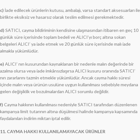
c)
İade edilecek ürünlerin kutusu, ambalajı, varsa standart aksesuarları ile
birlikte eksiksiz ve hasarsız olarak teslim edilmesi gerekmektedir.
d)
SATICI, cayma bildiriminin kendisine ulaşmasından itibaren en geç 10
günlük süre içerisinde toplam bedeli ve ALICI’yı borç altına sokan
belgeleri ALICI’ ya iade etmek ve 20 günlük süre içerisinde malı iade
almakla yükümlüdür.
e)
ALICI’ nın kusurundan kaynaklanan bir nedenle malın değerinde bir
azalma olursa veya iade imkânsızlaşırsa ALICI kusuru oranında SATICI’
nın zararlarını tazmin etmekle yükümlüdür. Ancak cayma hakkı süresi
içinde malın veya ürünün usulüne uygun kullanılması sebebiyle meydana
gelen değişiklik ve bozulmalardan ALICI sorumlu değildir.
f)
Cayma hakkının kullanılması nedeniyle SATICI tarafından düzenlenen
kampanya limit tutarının altına düşülmesi halinde kampanya kapsamında
faydalanılan indirim miktarı iptal edilir.
11. CAYMA HAKKI KULLANILAMAYACAK ÜRÜNLER