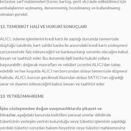
kırtasiye sarf malzemeleri (toner, kartuş, şerit vb.) iade edilebilmesi için
ambalajlarının açılmamış, denenmemiş, bozulmamış ve kullanılmamış
olmaları gerekir.
12. TEMERRÜT HALİ VE HUKUKİ SONUÇLARI
ALICI, ödeme işlemlerini kredi kartı ile yaptığı durumda temerrüde
düştüğü takdirde, kart sahibi banka ile arasındaki kredi kartı sözleşmesi
çerçevesinde faiz ödeyeceğini ve bankaya karşı sorumlu olacağını kabul,
beyan ve taahhüt eder. Bu durumda ilgili banka hukuki yollara
başvurabilir; doğacak masrafları ve vekâlet ücretini ALICI’dan talep
edebilir ve her koşulda ALICI’nın borcundan dolayı temerrüde düşmesi
halinde, ALICI, borcun gecikmeli ifasından dolayı SATICI’nın uğradığı
zarar ve ziyanını ödeyeceğini kabul, beyan ve taahhüt eder
13. YETKİLİ MAHKEME
İşbu sözleşmeden doğan uyuşmazlıklarda şikayet ve
itirazlar,
aşağıdaki kanunda belirtilen parasal sınırlar dâhilinde
tüketicinin yerleşim yerinin bulunduğu veya tüketici işleminin yapıldığı
yerdeki tüketici sorunları hakem heyetine veya tüketici mahkemesine