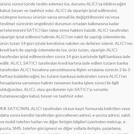
ürünü süresi içinde teslim edemez ise, durumu ALICI’ya bildireceğini
kabul, beyan ve taahhüt eder. ALICI da siparişin iptal edilmesini,
sözleşme konusu ürünün varsa emsali ile değiştirilmesini ve/veya
teslimat süresinin engelleyici durumun ortadan kalkmasına kadar
ertelenmesini SATICI’dan talep etme hakkını haizdir. ALICI tarafından
siparişin iptal edilmesi halinde ALICI’nın nakit ile yaptığı ödemelerde,
ürün tutarı 14 gün içinde kendisine nakden ve defaten ödenir. ALICI’nın
kredi kartı ile yaptığı ödemelerde ise, ürün tutarı, siparişin ALICI
tarafından iptal edilmesinden sonra 14 gün içerisinde ilgili bankaya iade
edilir. ALICI, SATICI tarafından kredi kartına iade edilen tutarın banka
tarafından ALICI hesabına yansıtılmasına ilişkin ortalama sürecin 2 ile 3
haftayı bulabileceğini, bu tutarın bankaya iadesinden sonra ALICI’nın
hesaplarına yansıması halinin tamamen banka işlem süreci ile ilgili
olduğundan, ALICI, olası gecikmeler için SATICI’yı sorumlu
tutamayacağını kabul, beyan ve taahhüt eder.
9.9.
SATICININ, ALICI tarafından siteye kayıt formunda belirtilen veya
daha sonra kendisi tarafından güncellenen adresi, e-posta adresi, sabit
ve mobil telefon hatları ve diğer iletişim bilgileri üzerinden mektup, e-
posta, SMS, telefon görüşmesi ve diğer yollarla iletişim, pazarlama,