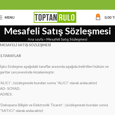
0
MENU
0,00
T
Mesafeli Satış Sözleşmesi
Ana sayfa
»
Mesafeli Satış Sözleşmesi
MESAFELİ SATIŞ SÖZLEŞMESİ
1.TARAFLAR
İşbu Sözleşme aşağıdaki taraflar arasında aşağıda belirtilen hüküm ve
şartlar çerçevesinde imzalanmıştır.
‘ALICI’ ; (sözleşmede bundan sonra “ALICI” olarak anılacaktır)
AD- SOYAD:
ADRES:
‘Dekopano Bilişim ve Elektronik Ticaret’ ; (sözleşmede bundan sonra
“SATICI” olarak anılacaktır)