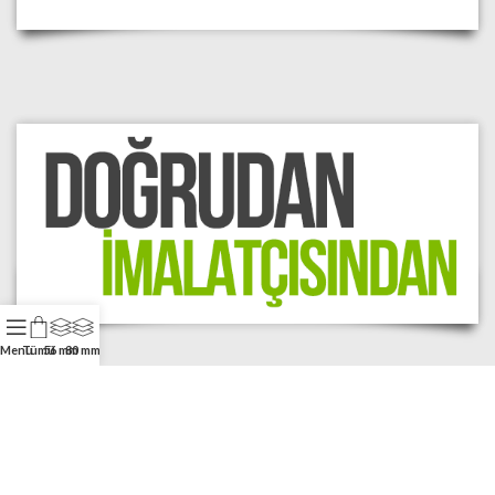
Menu
Tümü
56 mm
80 mm
Toptan pos rulosu,
yazar kasa rulosu, termal
rulo ürünlerinin imalatçısı olarak en kaliteli