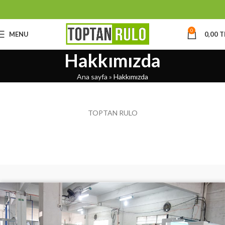
0
MENU
0,00
T
Hakkımızda
Ana sayfa
»
Hakkımızda
TOPTAN RULO