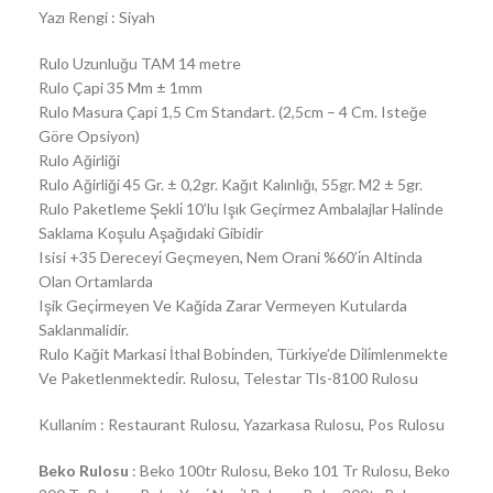
Yazı Rengi : Siyah
Rulo Uzunluğu TAM 14 metre
Rulo Çapi 35 Mm ± 1mm
Rulo Masura Çapi 1,5 Cm Standart. (2,5cm – 4 Cm. Isteğe
Göre Opsiyon)
Rulo Ağirliği
Rulo Ağirliği 45 Gr. ± 0,2gr. Kağıt Kalınlığı, 55gr. M2 ± 5gr.
Rulo Paketleme Şekli̇ 10’lu Işık Geçirmez Ambalajlar Halinde
Saklama Koşulu Aşağıdaki Gibidir
Isisi +35 Dereceyi̇ Geçmeyen, Nem Orani %60’i̇n Altinda
Olan Ortamlarda
Işik Geçi̇rmeyen Ve Kağida Zarar Vermeyen Kutularda
Saklanmalidir.
Rulo Kağit Markasi İthal Bobi̇nden, Türki̇ye’de Di̇li̇mlenmekte
Ve Paketlenmektedi̇r. Rulosu, Telestar Tls-8100 Rulosu
Kullanim : Restaurant Rulosu, Yazarkasa Rulosu, Pos Rulosu
Beko Rulosu
: Beko 100tr Rulosu, Beko 101 Tr Rulosu, Beko