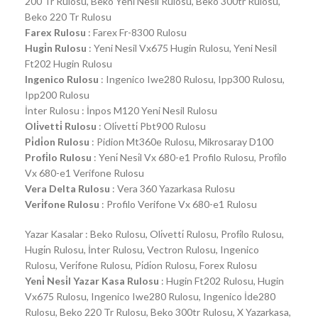
200 Tr Rulosu, Beko Yeni̇ Nesi̇l Rulosu, Beko 300tr Rulosu,
Beko 220 Tr Rulosu
Farex Rulosu
: Farex Fr-8300 Rulosu
Hugi̇n Rulosu
: Yeni Nesil Vx675 Hugin Rulosu, Yeni Nesil
Ft202 Hugin Rulosu
Ingenico Rulosu
: Ingenico Iwe280 Rulosu, Ipp300 Rulosu,
Ipp200 Rulosu
İnter Rulosu : İnpos M120 Yeni Nesil Rulosu
Oli̇vetti̇ Rulosu
: Oli̇vetti̇ Pbt900 Rulosu
Pi̇di̇on Rulosu
: Pidion Mt360e Rulosu, Mikrosaray D100
Profi̇lo Rulosu
: Yeni̇ Nesi̇l Vx 680-e1 Profilo Rulosu, Profi̇lo
Vx 680-e1 Verifone Rulosu
Vera Delta Rulosu
: Vera 360 Yazarkasa Rulosu
Veri̇fone Rulosu
: Profilo Verifone Vx 680-e1 Rulosu
Yazar Kasalar : Beko Rulosu, Oli̇vetti̇ Rulosu, Profi̇lo Rulosu,
Hugi̇n Rulosu, İnter Rulosu, Vectron Rulosu, Ingenico
Rulosu, Veri̇fone Rulosu, Pi̇di̇on Rulosu, Forex Rulosu
Yeni̇ Nesi̇l Yazar Kasa Rulosu
: Hugin Ft202 Rulosu, Hugin
Vx675 Rulosu, Ingenico Iwe280 Rulosu, Ingenico İde280
Rulosu, Beko 220 Tr Rulosu, Beko 300tr Rulosu, X Yazarkasa,