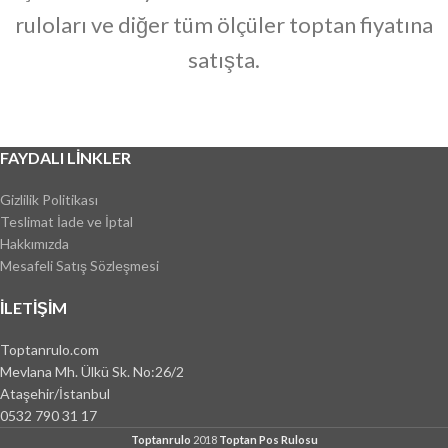
ruloları ve diğer tüm ölçüler toptan fiyatına
satışta.
FAYDALI LINKLER
Gizlilik Politikası
Teslimat İade ve İptal
Hakkımızda
Mesafeli Satış Sözleşmesi
İLETIŞIM
Toptanrulo.com
Mevlana Mh. Ülkü Sk. No:26/2
Ataşehir/İstanbul
0532 790 31 17
Toptanrulo
2018
Toptan Pos Rulosu