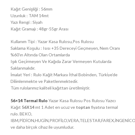
Kağıt Genişliği : 56mm
Uzunluk : TAM 14mt
Yazı Rengi : Siyah
Kağıt Gramajı : 48gr-55gr Arası
Kullanım Tipi : Yazar Kasa Rulosu,Pos Rulosu
Saklama Koşulu : Isısı +35 Dereceyi̇ Geçmeyen, Nem Oranı
%60’ın Altında Olan Ortamlarda
Işık Geçi̇rmeyen Ve Kağıda Zarar Vermeyen Kutularda
Saklanmalıdır.
İmalat Yeri : Rulo Kağit Markası İthal Bobi̇nden, Türki̇ye’de
Di̇li̇mlenmekte ve Paketlenmektedi̇r.
Tüm rulolarımız kaliteli kağıttan üretilmiştir.
56×14 Termal Rulo
Yazar Kasa Rulosu Pos Rulosu Yazıcı
Kağıt
56X14
mt 1 Adet en ucuz ve
toptan
fiyatına termal
rulo. BEKO,
IBM,PİDİON,HUGİN,PROFİLO,VERA,TELESTAR,FAREX,İNGENİCO
ve daha birçok cihaz ile uyumludur.