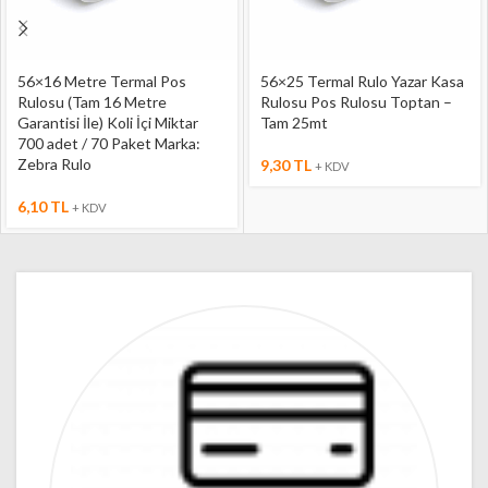
56×16 Metre Termal Pos
56×25 Termal Rulo Yazar Kasa
Rulosu (Tam 16 Metre
Rulosu Pos Rulosu Toptan –
Garantisi İle) Koli İçi Miktar
Tam 25mt
700 adet / 70 Paket Marka:
Zebra Rulo
9,30
TL
+ KDV
6,10
TL
+ KDV