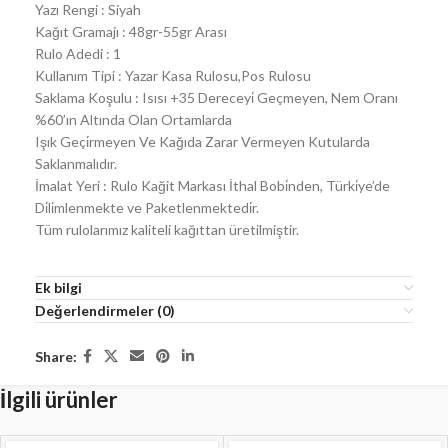
Yazı Rengi : Siyah
Kağıt Gramajı : 48gr-55gr Arası
Rulo Adedi : 1
Kullanım Tipi : Yazar Kasa Rulosu,Pos Rulosu
Saklama Koşulu : Isısı +35 Dereceyi̇ Geçmeyen, Nem Oranı
%60’ın Altında Olan Ortamlarda
Işık Geçi̇rmeyen Ve Kağıda Zarar Vermeyen Kutularda
Saklanmalıdır.
İmalat Yeri : Rulo Kağit Markası İthal Bobi̇nden, Türki̇ye’de
Di̇li̇mlenmekte ve Paketlenmektedi̇r.
Tüm rulolarımız kaliteli kağıttan üretilmiştir.
Ek bilgi
Değerlendirmeler (0)
Share:
İlgili ürünler