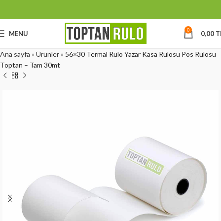
0
MENU
0,00
T
Ana sayfa
»
Ürünler
»
56×30 Termal Rulo Yazar Kasa Rulosu Pos Rulosu
Toptan – Tam 30mt