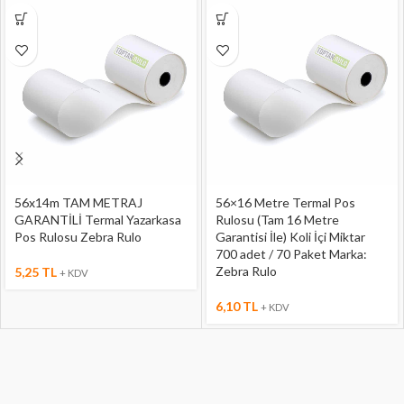
56x14m TAM METRAJ
56×16 Metre Termal Pos
GARANTİLİ Termal Yazarkasa
Rulosu (Tam 16 Metre
Pos Rulosu Zebra Rulo
Garantisi İle) Koli İçi Miktar
700 adet / 70 Paket Marka:
Zebra Rulo
5,25
TL
+ KDV
6,10
TL
+ KDV