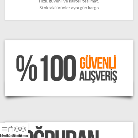
Hızlı, güvenli ve kaliteli teslimat.
Stoktaki ürünler aynı gün kargo
Menu
Tümü
56 mm
80 mm