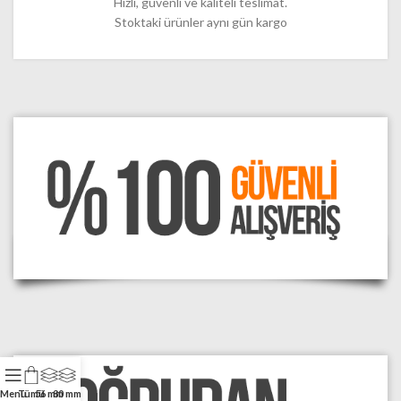
Hızlı, güvenli ve kaliteli teslimat.
Stoktaki ürünler aynı gün kargo
Menu
Tümü
56 mm
80 mm