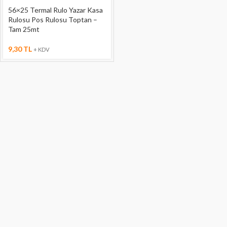
56×25 Termal Rulo Yazar Kasa
Rulosu Pos Rulosu Toptan –
Tam 25mt
9,30
TL
+ KDV