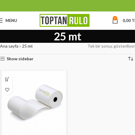
0
MENU
0,00
T
25 mt
Ana sayfa
»
25 mt
Tek bir sonuç gösteriliyor
Show sidebar