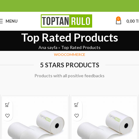
0
MENU
0,00
T
Top Rated Products
Ana sayfa
»
Top Rated Products
WOOCOMMERCE
5 STARS PRODUCTS
Products with all positive feedbacks