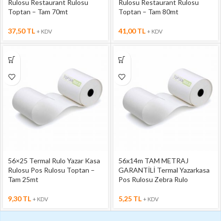
Rulosu Restaurant Rulosu
Rulosu Restaurant Rulosu
Toptan – Tam 70mt
Toptan – Tam 80mt
37,50
TL
41,00
TL
+ KDV
+ KDV
56×25 Termal Rulo Yazar Kasa
56x14m TAM METRAJ
Rulosu Pos Rulosu Toptan –
GARANTİLİ Termal Yazarkasa
Tam 25mt
Pos Rulosu Zebra Rulo
9,30
TL
5,25
TL
+ KDV
+ KDV