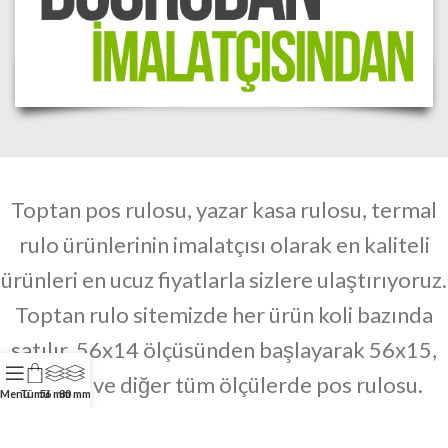
Toptan pos rulosu,
yazar kasa rulosu, termal
rulo ürünlerinin imalatçısı olarak en kaliteli
ürünleri en ucuz fiyatlarla sizlere ulaştırıyoruz.
Toptan rulo sitemizde her ürün koli bazında
satılır.
56x14 ölçüsünden başlayarak 56x15,
56x16 ve diğer tüm ölçülerde pos rulosu.
Menu
Tümü
56 mm
80 mm
80x30 ölçüsünden başlayarak 80x40, 80x50