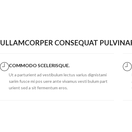
ULLAMCORPER CONSEQUAT PULVINAR
COMMODO SCELERISQUE.
Ut a parturient ad vestibulum lectus varius dignistami
sarim fusce mi pos uere ante vivamus vesti bulum part
urient sed a sit fermentum eros.