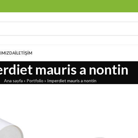
IMIZDA
İLETIŞIM
rdiet mauris a nontin
Ana sayfa
»
Portfolio
»
Imperdiet mauris a nontin