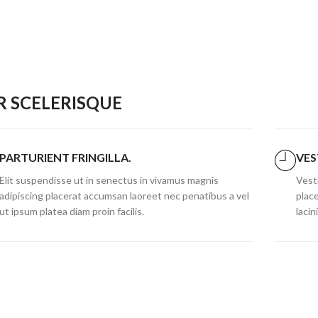
 SCELERISQUE
PARTURIENT FRINGILLA.
VES
Elit suspendisse ut in senectus in vivamus magnis
Vesti
adipiscing placerat accumsan laoreet nec penatibus a vel
plac
ut ipsum platea diam proin facilis.
lacin