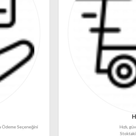
H
ıda Ödeme Seçeneğini
Hızlı, güv
Stoktaki