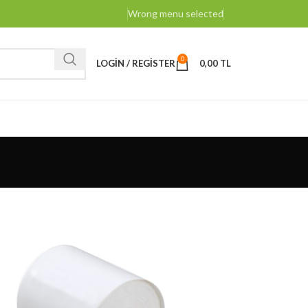
Wrong menu selected
0
LOGIN / REGISTER
0,00
TL