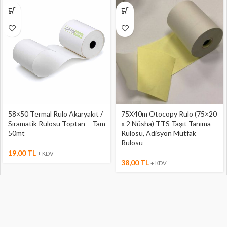
58×50 Termal Rulo Akaryakıt /
75X40m Otocopy Rulo (75×20
Sıramatik Rulosu Toptan – Tam
x 2 Nüsha) TTS Taşıt Tanıma
50mt
Rulosu, Adisyon Mutfak
Rulosu
19,00
TL
+ KDV
38,00
TL
+ KDV