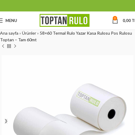
0
MENU
0,00
T
Ana sayfa
»
Ürünler
»
58×60 Termal Rulo Yazar Kasa Rulosu Pos Rulosu
Toptan – Tam 60mt