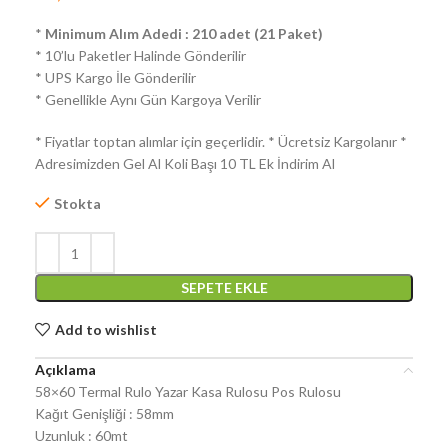
*
Minimum Alım Adedi : 210 adet (21 Paket)
* 10’lu Paketler Halinde Gönderilir
* UPS Kargo İle Gönderilir
* Genellikle Aynı Gün Kargoya Verilir
* Fiyatlar toptan alımlar için geçerlidir. * Ücretsiz Kargolanır *
Adresimizden Gel Al Koli Başı 10 TL Ek İndirim Al
Stokta
SEPETE EKLE
Add to wishlist
Açıklama
58×60 Termal Rulo Yazar Kasa Rulosu Pos Rulosu
Kağıt Genişliği : 58mm
Uzunluk : 60mt