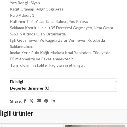
Yazı Rengi : Siyah
Kağıt Gramajı : 48gr-55gr Arası
Rulo Adedi : 1
Kullanım Tipi : Yazar Kasa Rulosu,Pos Rulosu
Saklama Koşulu : Isısı +35 Dereceyi̇ Geçmeyen, Nem Oranı
%60’ın Altında Olan Ortamlarda
Işık Geçi̇rmeyen Ve Kağıda Zarar Vermeyen Kutularda
Saklanmalıdır.
İmalat Yeri : Rulo Kağit Markası İthal Bobi̇nden, Türki̇ye’de
Di̇li̇mlenmekte ve Paketlenmektedi̇r.
Tüm rulolarımız kaliteli kağıttan üretilmiştir.
Ek bilgi
Değerlendirmeler (0)
Share:
İlgili ürünler